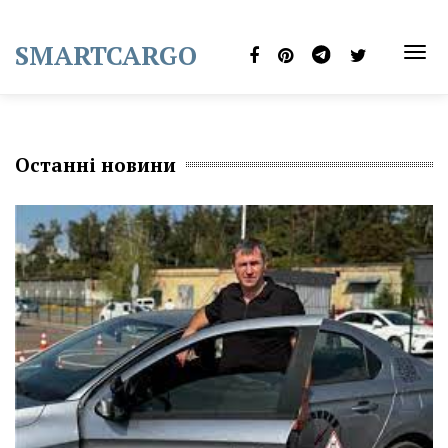
Skip
to
SMARTCARGO
content
TOG
NAVI
Останні новини