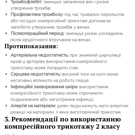
Тромбофлебіт:
зменшує запалення вен і ризик
утворення тромбів.
Профілактика тромбозу:
під час тривалих перельотів
або поїздок компресійний трикотаж допомагає
запобігти утворенню тромбів у венах.
Післяопераційний період:
зменшує ризик ускладнень
після хірургічного втручання на венах.
Протипоказання:
Артеріальна недостатність:
при зниженій циркуляції
крові у артеріях використання компресійного
трикотажу може погіршити стан.
Серцева недостатність:
високий тиск на ноги може
негативно вплинути на роботу серця.
Інфекційні захворювання шкіри:
використання
компресійного трикотажу може спричинити
подразнення або загострення інфекції.
Алергія на матеріали:
деякі люди можуть мати алергічні
реакції на матеріали, з яких виготовлений трикотаж.
3. Рекомендації по використанню
компресійного трикотажу 2 класу