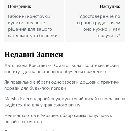
Навігація
Попередня:
Наступна:
записів
Габіонні конструкції
Удостоверение по
купити: ідеальне
охране труда: зачем
рішення для вашого
оно нужно и как
ландшафту та безпеки
получить?
Недавні Записи
Автошкола Константа-ГС: автошкола Политехнический
институт для качественного обучения вождению
Як правильно вибрати одноразовий дощовик: практичні
поради для будь-якої погоди
Marshall: легендарний звук, культовий дизайн і преміальна
аудіотехніка для українського ринку
Рейтинг слотов в Украине: обзор самых популярных
онлайн-автоматов