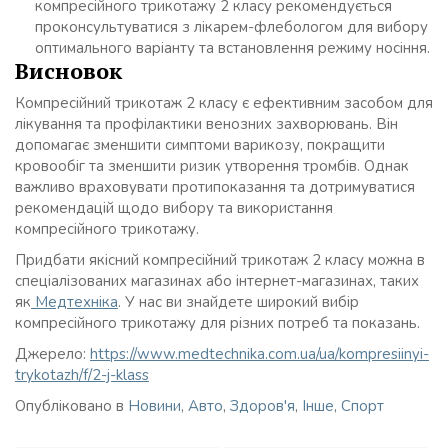
компресійного трикотажу 2 класу рекомендується
проконсультуватися з лікарем-флебологом для вибору
оптимального варіанту та встановлення режиму носіння.
Висновок
Компресійний трикотаж 2 класу є ефективним засобом для
лікування та профілактики венозних захворювань. Він
допомагає зменшити симптоми варикозу, покращити
кровообіг та зменшити ризик утворення тромбів. Однак
важливо враховувати протипоказання та дотримуватися
рекомендацій щодо вибору та використання
компресійного трикотажу.
Придбати якісний компресійний трикотаж 2 класу можна в
спеціалізованих магазинах або інтернет-магазинах, таких
як
Медтехніка
. У нас ви знайдете широкий вибір
компресійного трикотажу для різних потреб та показань.
Джерело:
https://www.medtechnika.com.ua/ua/kompresiinyi-
trykotazh/f/2-j-klass
Опубліковано в
Новини
,
Авто
,
Здоров'я
,
Інше
,
Спорт