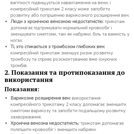
вагітності підвищується навантаження на вени, і
компресійний трикотаж 2 класу може запобігти
розвитку або погіршенню варикозного розширення вен.
Люди з хронічною венозною недостатністю:
трикотаж
допомагає підтримувати нормальний кровообіг і
зменшувати симптоми, такі як набряки, біль та важкість у
ногах.
Ті, хто стикається з тромбозом глибоких вен:
компресійний трикотаж зменшує ризик розвитку
тромбозу та сприяє розсмоктуванню вже існуючих
тромбів.
2. Показання та протипоказання до
використання
Показання:
Варикозне розширення вен:
використання
компресійного трикотажу 2 класу допомагає зменшити
симптоми варикозу та запобігти подальшому розвитку
захворювання.
Хронічна венозна недостатність:
трикотаж допомагає
поліпшити кровообіг і зменшити набряки.