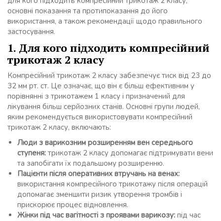
для кого підходить компресійний трикотаж 2 класу,
основні показання та протипоказання до його
використання, а також рекомендації щодо правильного
застосування.
1. Для кого підходить компресійний
трикотаж 2 класу
Компресійний трикотаж 2 класу забезпечує тиск від 23 до
32 мм рт. ст. Це означає, що він є більш ефективним у
порівнянні з трикотажем 1 класу і призначений для
лікування більш серйозних станів. Основні групи людей,
яким рекомендується використовувати компресійний
трикотаж 2 класу, включають:
Люди з варикозним розширенням вен середнього
ступеня:
трикотаж 2 класу допомагає підтримувати вени
та запобігати їх подальшому розширенню.
Пацієнти після оперативних втручань на венах:
використання компресійного трикотажу після операцій
допомагає зменшити ризик утворення тромбів і
прискорює процес відновлення.
Жінки під час вагітності з проявами варикозу:
під час