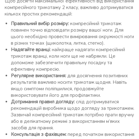
Щоб досягти максимальної ефективності від використання
компресійного трикотажу 2 класу, важливо дотримуватися
кількох простих рекомендацій:
Правильний вибір розміру:
компресійний трикотаж
повинен точно відповідати розміру вашої ноги. Для
цього необхідно провести вимірювання окружності ноги
в різних точках (щиколотка, литка, стегно).
Надягайте вранці:
найкраще надягати компресійний
трикотаж вранці, коли ноги ще не набрякли. Це
допоможе забезпечити правильну посадку та
ефективну компресію.
Регулярне використання:
для досягнення позитивних
результатів важливо носити трикотаж щодня. Навіть
якщо симптоми поліпшилися, продовжуйте
використовувати його для профілактики.
Дотримання правил догляду:
слід дотримуватися
рекомендацій виробника щодо догляду за трикотажем.
Зазвичай компресійний трикотаж потрібно прати вручну
або в делікатному режимі з використанням м’яких
засобів для прання.
Консультація з фахівцем:
перед початком використання