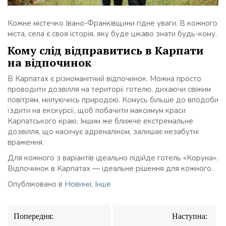
Кожне містечко Івано-Франківщини гідне уваги. В кожного
міста, села є своя історія, яку буде цікаво знати будь-кому.
Кому слід відправитись в Карпати
на відпочинок
В Карпатах є різноманітний відпочинок. Можна просто
проводити дозвілля на території готелю, дихаючи свіжим
повітрям, милуючись природою. Комусь більше до вподоби
їздити на екскурсії, щоб побачити максимум краси
Карпатського краю. Іншим же ближче екстремальне
дозвілля, що насичує адреналіном, залишає незабутні
враження.
Для кожного з варіантів ідеально підійде готель «Коруна».
Відпочинок в Карпатах — ідеальне рішення для кожного.
Опубліковано в
Новини
,
Інше
Навігація
Попередня:
Наступна:
записів