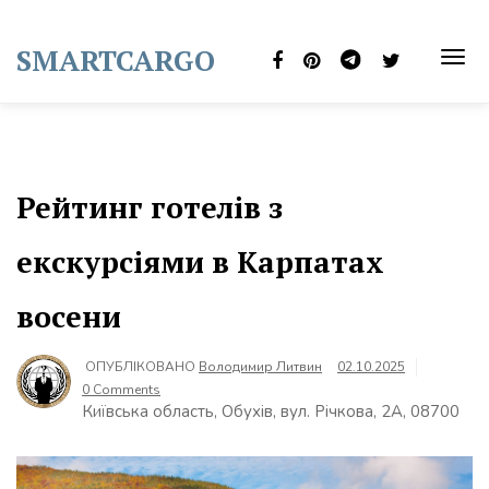
Skip
to
SMARTCARGO
content
TOG
NAVI
Рейтинг готелів з
екскурсіями в Карпатах
восени
ОПУБЛІКОВАНО
Володимир Литвин
02.10.2025
0 Comments
Київська область, Обухів, вул. Річкова, 2А, 08700