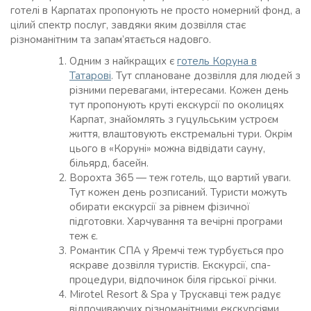
готелі в Карпатах пропонують не просто номерний фонд, а
цілий спектр послуг, завдяки яким дозвілля стає
різноманітним та запам’ятається надовго.
Одним з найкращих є
готель Коруна в
Татарові
. Тут сплановане дозвілля для людей з
різними перевагами, інтересами. Кожен день
тут пропонують круті екскурсії по околицях
Карпат, знайомлять з гуцульським устроєм
життя, влаштовують екстремальні тури. Окрім
цього в «Коруні» можна відвідати сауну,
більярд, басейн.
Ворохта 365 — теж готель, що вартий уваги.
Тут кожен день розписаний. Туристи можуть
обирати екскурсії за рівнем фізичної
підготовки. Харчування та вечірні програми
теж є.
Романтик СПА у Яремчі теж турбується про
яскраве дозвілля туристів. Екскурсії, спа-
процедури, відпочинок біля гірської річки.
Mirotel Resort & Spa у Трускавці теж радує
відпочиваючих різноманітними екскурсіями,