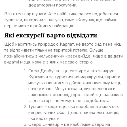
додатковими послугами.
Всі готелі варті уваги. Але найбільше за все подобається
туристам, виходячи з відгуків, саме «Коруна», що займає
перше місце в рейтингу найкращіх.
Які екскурсії варто відвідати
Щоб насититись природою Карпат, не варто сидіти на місці
та відпочивати тільки на території готелю. Більше
познайомитись з мальовничим краєм вийде, якщо відвідати
видатні місця, кожне з яких має свою історію.
Скелі Довбуша – це екскурсія, що зачарує.
Курсуючи за туристичним маршрутом, туристи
можуть опинитися в дійсно дивовижному місці,
наче у казці. Могутні скали, вічнозелені ліси,
захоплюючі розповіді про людей, що залишили
слід в історії, не можуть не сподобатись.
Тустань – фортеця, яка вироблена з могутніх
неприступних скал. Доволі цікава експозиція,
яка варта уваги.
Озеро Синевир – це найбільше озеро на